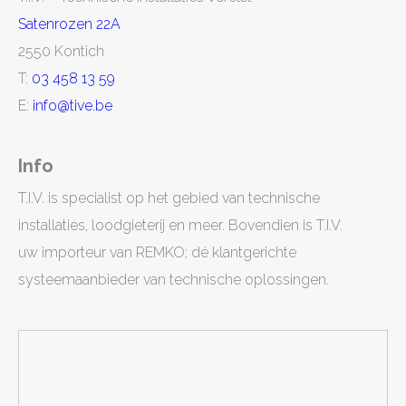
Satenrozen 22A
2550 Kontich
T:
03 458 13 59
E:
info@tive.be
Info
T.I.V. is specialist op het gebied van technische
installaties, loodgieterij en meer. Bovendien is T.I.V.
uw importeur van REMKO; dé klantgerichte
systeemaanbieder van technische oplossingen.