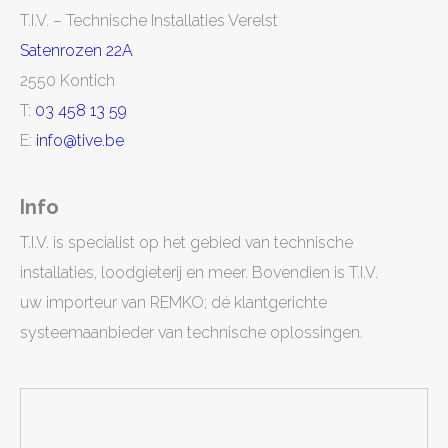
T.I.V. – Technische Installaties Verelst
Satenrozen 22A
2550 Kontich
T:
03 458 13 59
E:
info@tive.be
Info
T.I.V. is specialist op het gebied van technische
installaties, loodgieterij en meer. Bovendien is T.I.V.
uw importeur van REMKO; dé klantgerichte
systeemaanbieder van technische oplossingen.