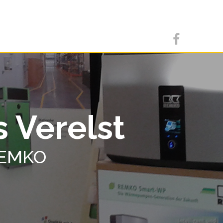
s Verelst
REMKO