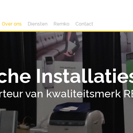
Over ons
Diensten
Remko
Contact
he Installatie
rteur van kwaliteitsmerk 