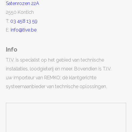
Satenrozen 22A
2550 Kontich
T:
03 458 13 59
E:
info@tive.be
Info
T.I.V. is specialist op het gebied van technische
installaties, loodgieterij en meer. Bovendien is T.I.V.
uw importeur van REMKO; dé klantgerichte
systeemaanbieder van technische oplossingen.